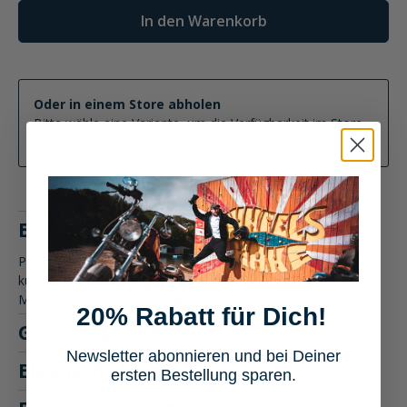
In den Warenkorb
Oder in einem Store abholen
Bitte wähle eine Variante, um die Verfügbarkeit im Store
zu ermitteln
Beschreibung
Produktbeschreibung: Pharao Robson WP Motorradstiefel
kurz - Motorradbekleidung Die Pharao Robson WP
Motorradstiefel kurz b…
Mehr
20% Rabatt für Dich!
Größentabelle
Newsletter abonnieren und bei Deiner
Eigenschaften
ersten Bestellung sparen.