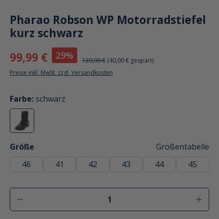
Pharao Robson WP Motorradstiefel
kurz schwarz
29%
99,99 €
139,99 €
(40,00 € gespart)
Preise inkl. MwSt. zzgl. Versandkosten
auswählen
Farbe
:
schwarz
schwarz
(Diese Option ist zurzeit nicht verfügbar.)
auswählen
Größe
Größentabelle
46
41
42
43
44
45
Produkt Anzahl: Gib den gewünschten Wer