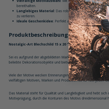
Vielfältige Motivauswahl
: Mit nostalgischen VW-Motive
bereithalten.
Langlebiges Material
: Das robuste Blechmaterial sorgt 
zu verlieren.
Ideale Geschenkidee
: Perfekt als Geschenk, um Emotion
Produktbeschreibung im Detail:
Nostalgic-Art Blechschild 15 x 20 "VW - Meet the Classic
Sei es aufgrund der abgebildeten Marken und Produkte oder schli
beliebte Dekorationsobjekte und bieten eine ideale Möglichkeit
Viele der Motive wecken Erinnerungen an die „gute alte Zeit",
vielfältigen Motiven, Marken und Produkten ist für fast jeden 
Das Material steht für Qualität und Langlebigkeit und hebt sich
Motivprägung, durch die Konturen des Motivs dreidimensional 