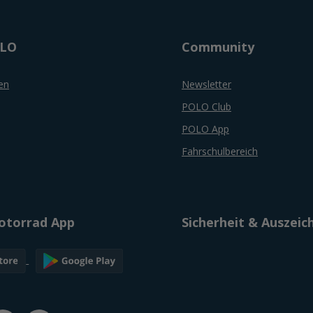
OLO
Community
en
Newsletter
POLO Club
POLO App
Fahrschulbereich
torrad App
Sicherheit & Auszei