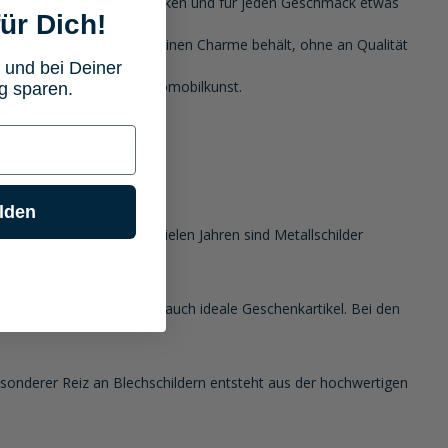
an die „gute alte Zeit“ wecken und für jeden Geschmack etwas
ür Dich!
ssics" über Jahre hinweg seinen Charme behält, ohne an Qualität
 und bei Deiner
Liebhaber klassischer Automobilkunst.
g sparen.
lden
 auf ihrer Seite. Seit vielen Jahren sind Metallschilder
halb sind Werbeschilder auch ideale Geschenkartikel. Bei den
besonderer Reiz an Blechschildern entsteht aus der hochwertigen