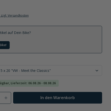
. zzgl. Versandkosten
tikel auf Dein Bike?
Bike!
ügbar, Lieferzeit: 06.08.26 - 08.08.26
Anzahl: Gib den gewünschten Wert ein od
In den Warenkorb