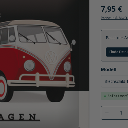
7,95 €
Preise inkl. MwSt
Passt der Ar
Finde Dein 
auswählen
Modell
Sofort verf
Produkt 