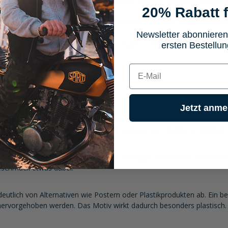
n bietet das Schild eine große Auswahl an Designs, die Erinnerungen 
20% Rabatt f
dafür, dass das Nostalgic-Art Blechschild 15 x 20 "VW - Meet the Cla
Newsletter abonnieren
en zu wecken und Persönlichkeit zu zeigen, sei es für Sammler oder 
ersten Bestellun
E-mail
s"
Jetzt anme
cht aufgrund eines schönen Motivs, Blechschilder haben die Sympathien
, Geschmack und Persönlichkeit in die eigenen vier Wände zu bringen.
 die abgebildeten Marken und Produkte erzeugen Emotionen. Gerade des
Geschmack etwas dabei.
 deutlich von Alternativen wie Postern oder Plastikprodukten ab. Ein 
hervorgehoben werden. Das Motiv wirkt dadurch besonders plastisch.