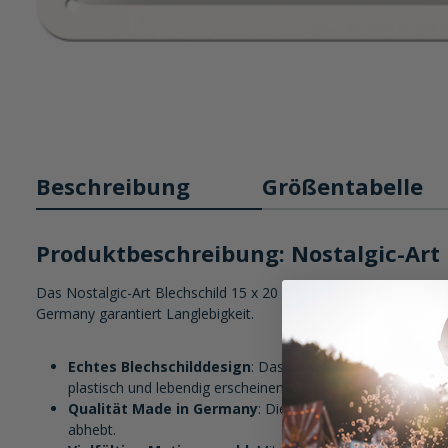
Beschreibung
Größentabelle
Produktbeschreibung: Nostalgic-Art B
Das Nostalgic-Art Blechschild 15 x 20 "VW - Meet the Classics" 
Germany garantiert Langlebigkeit.
Echtes Blechschilddesign
: Das hochwertige Nostalgic-A
plastisch und lebendig erscheinen lassen.
Qualität Made in Germany
: Die Fertigung in Deutschlan
abhebt.