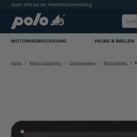
Spare 20% bei der Newsletteranmeldung
springen
Zur Hauptnavigation springen
MOTORRADBEKLEIDUNG
HELME & BRILLEN
Home
Motorradzubehör
Geschenkideen
Blechschilder
N
Bildergalerie überspringen