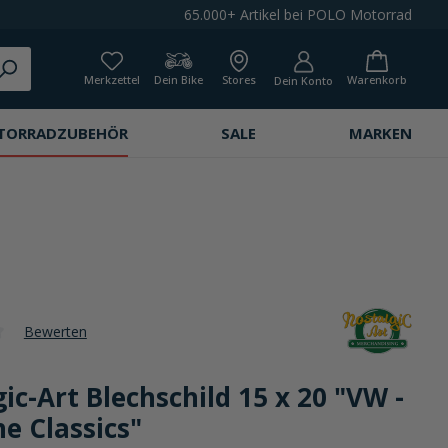
65.000+ Artikel bei POLO Motorrad
Merkzettel
Dein Bike
Stores
Warenkorb
Dein Konto
TORRADZUBEHÖR
SALE
MARKEN
Bewerten
che Bewertung von 0 von 5 Sternen
ic-Art Blechschild 15 x 20 "VW -
e Classics"