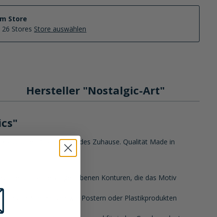
im Store
n 26 Stores
Store auswählen
Hersteller "Nostalgic-Art"
ics"
gt klassischen Charme in jedes Zuhause. Qualität Made in
 dreidimensional hervorgehobenen Konturen, die das Motiv
utlich von Alternativen wie Postern oder Plastikprodukten