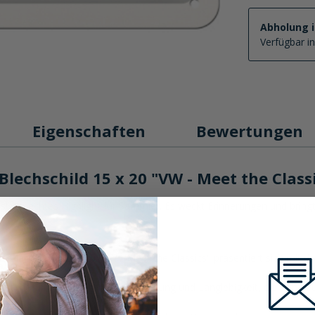
Abholung 
Verfügbar i
Eigenschaften
Bewertungen
lechschild 15 x 20 "VW - Meet the Class
ist ein echtes Highlight für Sammler. Es weckt Erinnerungen und brin
rt Blechschild 15 x 20 "VW - Meet the Classics" präsentiert sich mit
d steht für herausragende Verarbeitung und Langlebigkeit, die sich de