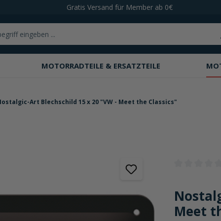
Gratis Versand für Member ab 0€
MOTORRADTEILE & ERSATZTEILE
MO
ostalgic-Art Blechschild 15 x 20 "VW - Meet the Classics"
Durchschnittli
Nostalg
Meet th