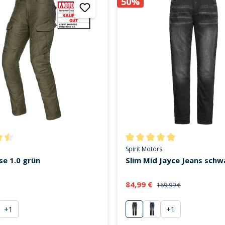
50%
ttliche Bewertung von 4.6 von 5 Sternen
Durchschnittliche Bewertung v
Spirit Motors
e 1.0 grün
Slim Mid Jayce Jeans schw
84,99 €
169,99 €
+
1
+
1
nd
schwarz
blau