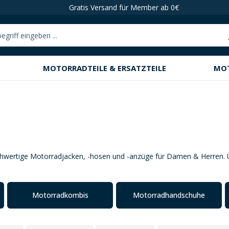
Gratis Versand für Member ab 0€
MOTORRADTEILE & ERSATZTEILE
MO
hwertige Motorradjacken, -hosen und -anzüge für Damen & Herren. Ü
Motorradkombis
Motorradhandschuhe