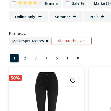
% mehr
Sale %
Marke
(1)
Filter hinzufügen: Minimum Bewertung von 4 von 5
Online only
Sommer
Preis
Filter aktiv:
×
Marke:
Spirit Motors
Alle zurücksetzen
1
2
3
4
5
Seite
Seite
Seite
Seite
Seite
50%