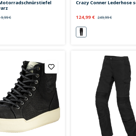
Motorradschnürstiefel
Crazy Conner Lederhose 
warz
124,99 €
19,99 €
249,99 €
schwarz