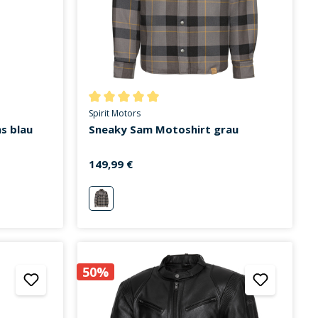
on 4.3 von 5 Sternen
Durchschnittliche Bewertung von 5 von 5 Sternen
Spirit Motors
s blau
Sneaky Sam Motoshirt grau
149,99 €
grau
50%