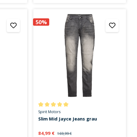
50%
on 3 von 5 Sternen
Durchschnittliche Bewertung von 5 von 5 Sternen
Spirit Motors
Slim Mid Jayce Jeans grau
84,99 €
169,99 €