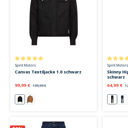
Durchschnittliche Bewertung von 5 von 5 Sternen
Durchschni
Spirit Motors
Spirit Motors
Canvas Textiljacke 1.0 schwarz
Skinny H
schwarz
99,99 €
64,99 €
199,99 €
1
schwarz
beige
schwarz
bla