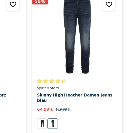
50%
on 5 von 5 Sternen
Durchschnittliche Bewertung von 4.3 von 5 Stern
Spirit Motors
arz
Skinny High Heather Damen Jeans
blau
64,99 €
129,99 €
schwarz
blau