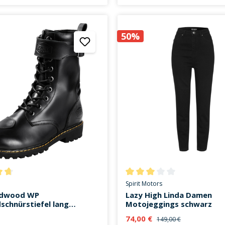
50%
ttliche Bewertung von 4.8 von 5 Sternen
Durchschnittliche Bewertung v
Spirit Motors
edwood WP
Lazy High Linda Damen
chnürstiefel lang
Motojeggings schwarz
74,00 €
149,00 €