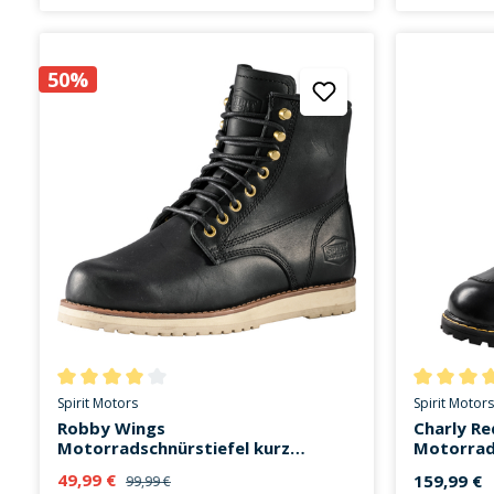
50%
Durchschnittliche Bewertung von 4 von 5 Sternen
Durchschni
Spirit Motors
Spirit Motors
Robby Wings
Charly R
Motorradschnürstiefel kurz
Motorrads
schwarz
schwarz
49,99 €
159,99 €
99,99 €