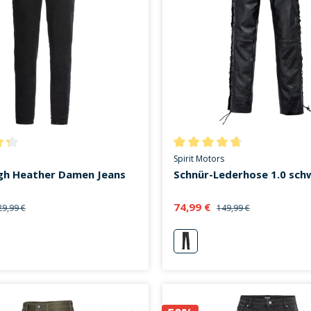
ttliche Bewertung von 4.3 von 5 Sternen
Durchschnittliche Bewertung v
Spirit Motors
igh Heather Damen Jeans
Schnür-Lederhose 1.0 sch
74,99 €
29,99 €
149,99 €
u
schwarz