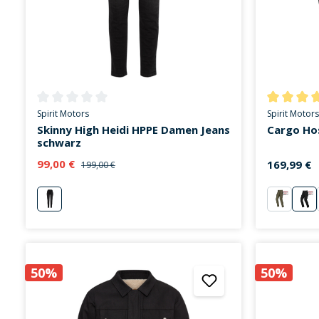
Durchschnittliche Bewertung von 0 von 5 Sternen
Durchschni
Spirit Motors
Spirit Motors
Skinny High Heidi HPPE Damen Jeans
Cargo Ho
schwarz
99,00 €
169,99 €
199,00 €
schwarz
grün
sa
50%
50%