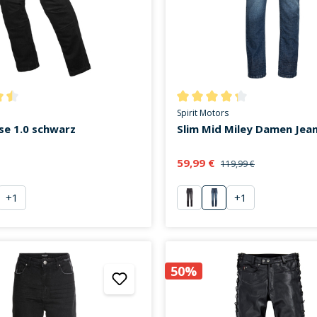
ttliche Bewertung von 4.6 von 5 Sternen
Durchschnittliche Bewertung v
Spirit Motors
se 1.0 schwarz
Slim Mid Miley Damen Jean
59,99 €
119,99 €
+
1
+
1
nd
schwarz
blau
50%