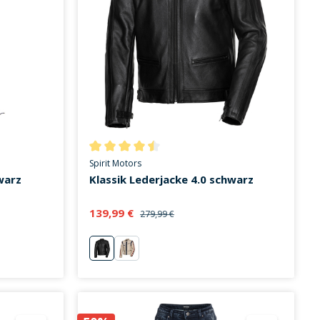
on 4.7 von 5 Sternen
Durchschnittliche Bewertung von 4.3 von 5 Stern
Spirit Motors
warz
Klassik Lederjacke 4.0 schwarz
139,99 €
279,99 €
schwarz
Replica