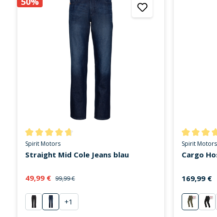
50%
Durchschnittliche Bewertung von 4.8 von 5 Sternen
Durchschni
Spirit Motors
Spirit Motors
Straight Mid Cole Jeans blau
Cargo Hos
49,99 €
169,99 €
99,99 €
+
1
schwarz
blau
grün
sa