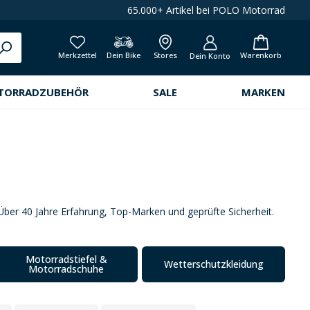
65.000+ Artikel bei POLO Motorrad
Merkzettel
Dein Bike
Stores
Warenkorb
Dein Konto
TORRADZUBEHÖR
SALE
MARKEN
ber 40 Jahre Erfahrung, Top-Marken und geprüfte Sicherheit.
Motorradstiefel &
Wetterschutzkleidung
P
Motorradschuhe