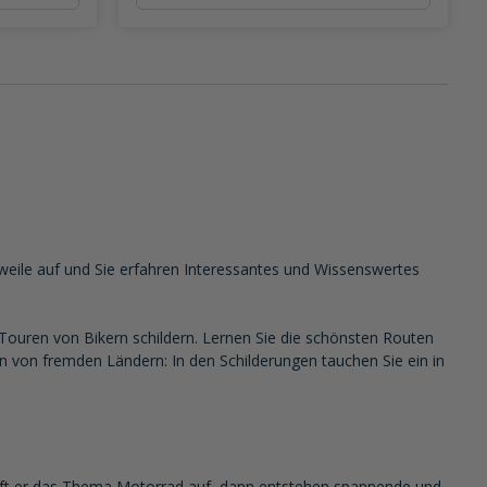
eweile auf und Sie erfahren Interessantes und Wissenswertes
ouren von Bikern schildern. Lernen Sie die schönsten Routen
n von fremden Ländern: In den Schilderungen tauchen Sie ein in
eift er das Thema Motorrad auf, dann entstehen spannende und