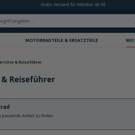
Gratis Versand für Member ab 0€
MOTORRADTEILE & ERSATZTEILE
MO
erichte & Reiseführer
 & Reiseführer
rrad
passende Artikel zu finden.