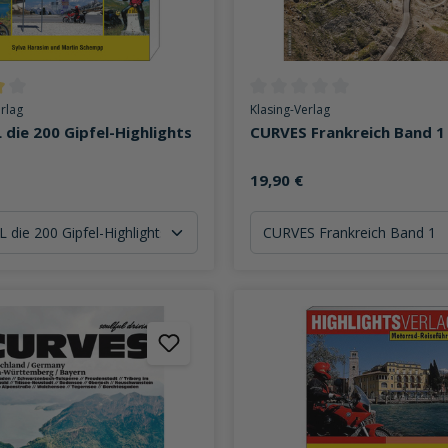
ttliche Bewertung von 4 von 5 Sternen
Durchschnittliche Bewertung v
erlag
Klasing-Verlag
 die 200 Gipfel-Highlights
CURVES Frankreich Band 1
19,90 €