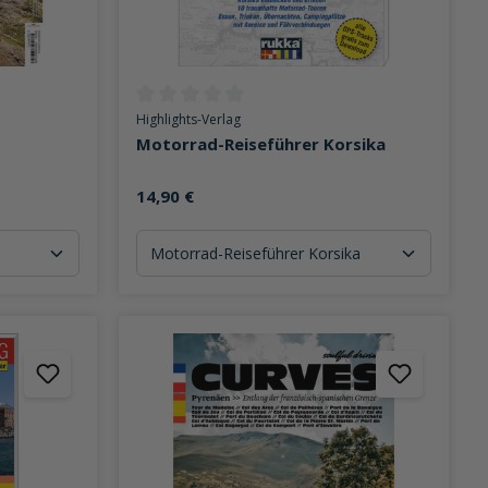
on 0 von 5 Sternen
Durchschnittliche Bewertung von 0 von 5 Sternen
Highlights-Verlag
Motorrad-Reiseführer Korsika
14,90 €