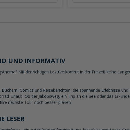
ND UND INFORMATIV
ngsthema? Mit der richtigen Lektüre kommt in der Freizeit keine Lang
 Büchern, Comics und Reiseberichten, die spannende Erlebnisse und T
orrad-Urlaub. Ob der Jakobsweg, ein Trip an die See oder das Erkunde
Ihre nächste Tour noch besser planen.
E LESER
aminfeuer - ein guter Roman fasziniert und fesselt seinen Leser. Gr