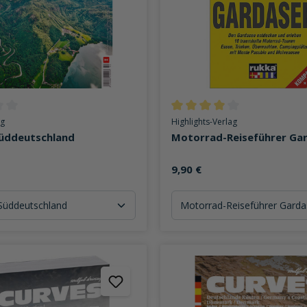
ttliche Bewertung von 0 von 5 Sternen
Durchschnittliche Bewertung v
ag
Highlights-Verlag
üddeutschland
Motorrad-Reiseführer Ga
9,90 €