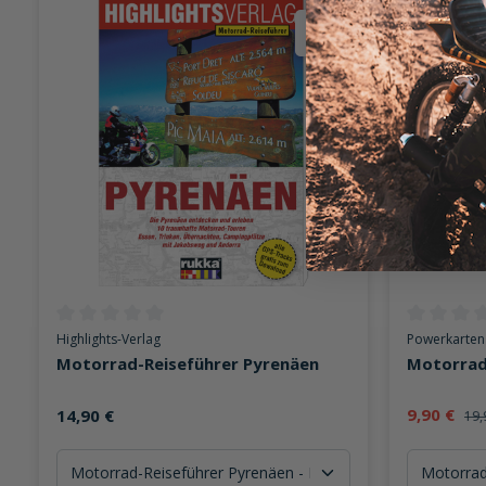
50%
Durchschnittliche Bewertung von 0 von 5 Sternen
Durchschni
Highlights-Verlag
Powerkarten
Motorrad-Reiseführer Pyrenäen
Motorrad
9,90 €
14,90 €
19,