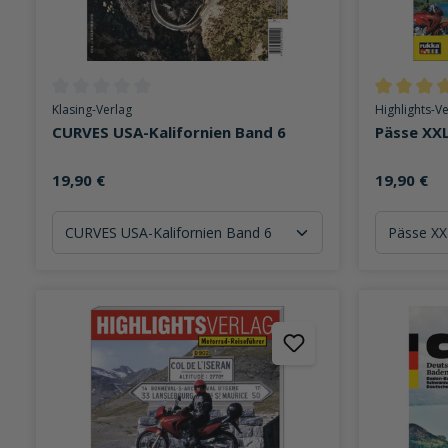
Durchschnittliche Bewertung von 0 von 5 Sternen
Durchschni
Klasing-Verlag
Highlights-V
CURVES USA-Kalifornien Band 6
Pässe XXL
19,90 €
19,90 €