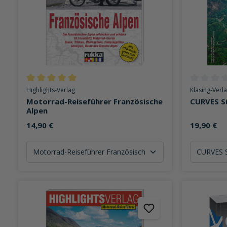
Durchschnittliche Bewertung von 5 von 5 Sternen
Durchschni
Highlights-Verlag
Klasing-Verl
Motorrad-Reiseführer Französische
CURVES S
Alpen
14,90 €
19,90 €