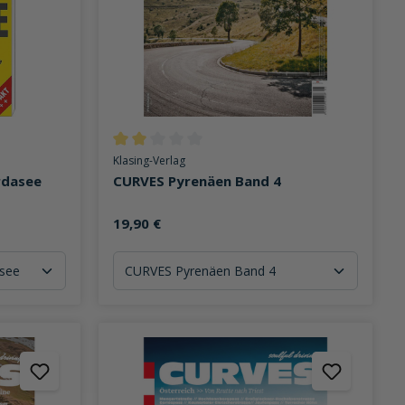
on 4 von 5 Sternen
Durchschnittliche Bewertung von 2 von 5 Sternen
Klasing-Verlag
rdasee
CURVES Pyrenäen Band 4
19,90 €