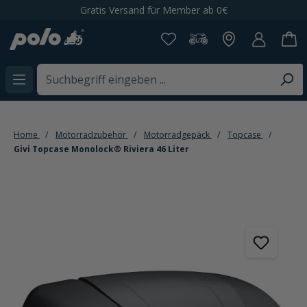
Gratis Versand für Member ab 0€
alt springen
Home
Motorradzubehör
Motorradgepäck
Topcase
Givi Topcase Monolock® Riviera 46 Liter
Bildergalerie überspringen