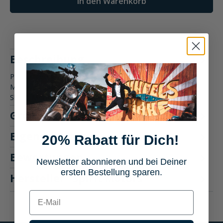
In den Warenkorb
Beschreibung
Produktbeschreibung: Spirit Motors Eager Ellie Damen T-Shirt
Motorradbekleidung Das Spirit Motors Eager Ellie Damen T-
Shirt…
Mehr
Größentabelle
Eigenschaften
20% Rabatt für Dich!
Bewertungen
Newsletter abonnieren und bei Deiner
ersten Bestellung sparen.
Hersteller "Spirit Motors"
E-mail