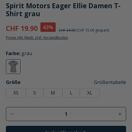
Spirit Motors Eager Ellie Damen T-
Shirt grau
43%
CHF 19.90
CHF 34.90
(CHF 15.00 gespart)
Preise inkl. MwSt. zzgl. Versandkosten
auswählen
Farbe
:
grau
grau
(Diese Option ist zurzeit nicht verfügbar.)
auswählen
Größe
Größentabelle
XS
S
M
L
XL
Produkt Anzahl: Gib den gewünschten Wer