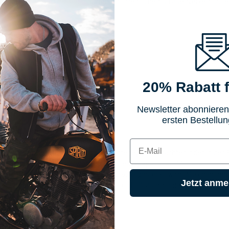
ilegutachten, um die Vorschriften im öffentlichen Straßenverkehr zu 
rasten
 Original-Aufnahmen.
20% Rabatt f
Newsletter abonnieren
ersten Bestellun
 hochwertig eloxiert
aufnahme der Fußrasten notwendig
E-mail
tikelbezeichnung, Auswahlfeld, dem hinterlegten Gutachten oder in de
hen Originalfußrasten verwenden wie die angegebenen Modelle
den Adaptern an über den die Fußraste gesteckt wird. Also den Inn
Jetzt anme
Ø22mm Fußrasten passend - nicht für Fußrasten anderer Hersteller 