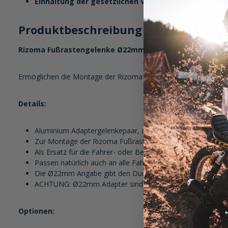
Einhaltung der gesetzlichen Vorschriften
: Mit TÜV-Te
Produktbeschreibung im Detail:
Rizoma Fußrastengelenke Ø22mm für Rizoma Austausch
Ermöglichen die Montage der Rizoma Fußrasten Ø22mm in den
Details:
Aluminium Adaptergelenkepaar, aus dem Vollen gefräst und
Zur Montage der Rizoma Fußrastenkörper in der Original
Als Ersatz für die Fahrer- oder Beifahrerrasten - siehe Ar
Passen natürlich auch an alle Fahrzeuge welche die gleic
Die Ø22mm Angabe gibt den Durchmesser des Zylinders an 
ACHTUNG: Ø22mm Adapter sind nur für die verschiedenen 
Optionen: