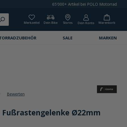
65'000+ Artikel bei POLO Motorrad
Merkzettel
Dein Bike
Stores
Warenkorb
Dein Konto
TORRADZUBEHÖR
SALE
MARKEN
Bewerten
che Bewertung von 0 von 5 Sternen
 Fußrastengelenke Ø22mm