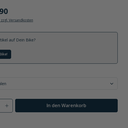
.90
. zzgl. Versandkosten
tikel auf Dein Bike?
Bike!
Anzahl: Gib den gewünschten Wert ein od
In den Warenkorb