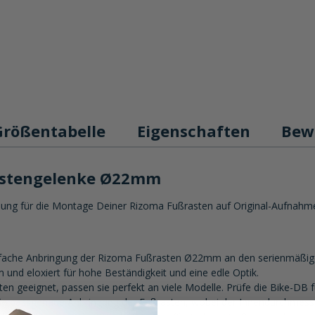
Größentabelle
Eigenschaften
Bew
astengelenke Ø22mm
ng für die Montage Deiner Rizoma Fußrasten auf Original-Aufnahmen.
einfache Anbringung der Rizoma Fußrasten Ø22mm an den serienmäßi
 und eloxiert für hohe Beständigkeit und eine edle Optik.
sten geeignet, passen sie perfekt an viele Modelle. Prüfe die Bike-DB f
ie passgenaue Anbringung der Fußrasten, wobei der Innendurchmesser