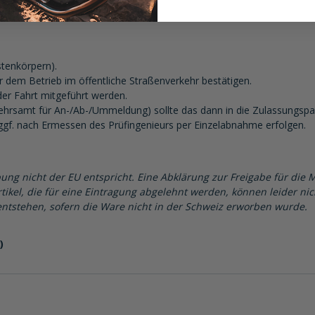
 60380604000 und folgend)
tenkörpern).
 dem Betrieb im öffentliche Straßenverkehr bestätigen.
er Fahrt mitgeführt werden.
kehrsamt für An-/Ab-/Ummeldung) sollte das dann in die Zulassungs
g ggf. nach Ermessen des Prüfingenieurs per Einzelabnahme erfolgen.
ung nicht der EU entspricht. Eine Abklärung zur Freigabe für die 
tikel, die für eine Eintragung abgelehnt werden, können leider ni
ntstehen, sofern die Ware nicht in der Schweiz erworben wurde.
)