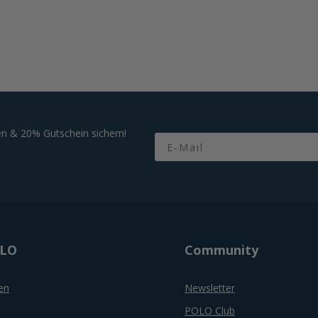
n & 20% Gutschein sichern!
Email
OLO
Community
en
Newsletter
POLO Club