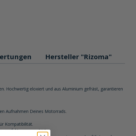
ertungen
Hersteller "Rizoma"
 Hochwertig eloxiert und aus Aluminium gefräst, garantieren
gen Aufnahmen Deines Motorrads.
ür Kompatibilität.
 perfekt angepasst ist.