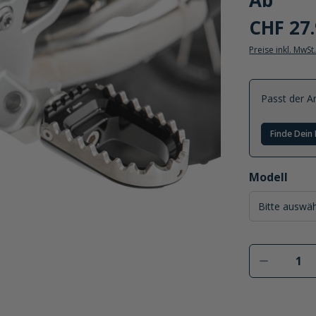
Ab
CHF 27
Preise inkl. MwSt
Passt der Ar
Finde Dein 
auswählen
Modell
Produkt 