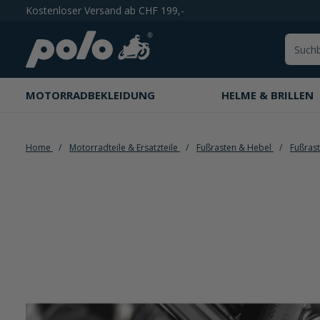
Kostenloser Versand ab CHF 199,-
springen
Zur Hauptnavigation springen
MOTORRADBEKLEIDUNG
HELME & BRILLEN
Home
Motorradteile & Ersatzteile
Fußrasten & Hebel
Fußras
Bildergalerie überspringen