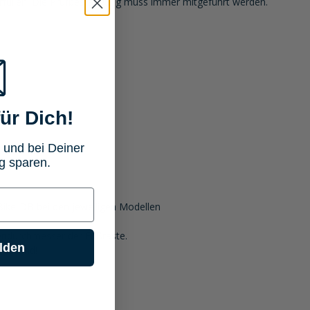
erfüllen. Die Prüfbestätigung muss immer mitgeführt werden.
ür Dich!
 und bei Deiner
g sparen.
r Bike-DB bei den jeweiligen Modellen
endurchmesser der Fußraste.
lden
passend!