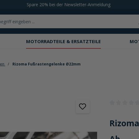
Spare 20% bei der Newsletter-Anmeldung
MOTORRADTEILE & ERSATZTEILE
MO
ten
Rizoma Fußrastengelenke Ø22mm
Durchschnittli
Rizoma