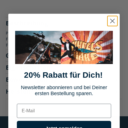
Beschreibung
Produktbeschreibung: Highsider Satellite 50mm LED-
Fernscheinwerfer Der Highsider Satellite 50mm LED-
Fernscheinwerfer bietet…
Mehr
Größentabelle
Eigenschaften
20% Rabatt für Dich!
Bewertungen
2
Newsletter abonnieren und bei Deiner
Hersteller "Highsider"
ersten Bestellung sparen.
E-mail