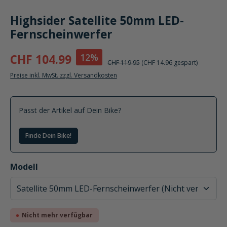
Highsider Satellite 50mm LED-
Fernscheinwerfer
12%
CHF 104.99
CHF 119.95
(CHF 14.96 gespart)
Preise inkl. MwSt. zzgl. Versandkosten
Passt der Artikel auf Dein Bike?
Finde Dein Bike!
auswählen
Modell
Nicht mehr verfügbar