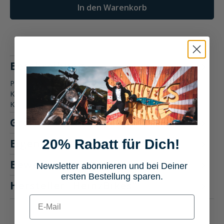
In den Warenkorb
Beschreibung
Produktbeschreibung: HeinzBikes Rücklichtersatz für
Kennzeichenträger Der HeinzBikes Rücklichtersatz für
Kennzeichenträger…
Mehr
Größentabelle
20% Rabatt für Dich!
Eigenschaften
Bewertungen
Newsletter abonnieren und bei Deiner
4
ersten Bestellung sparen.
Hersteller "HeinzBikes"
E-mail