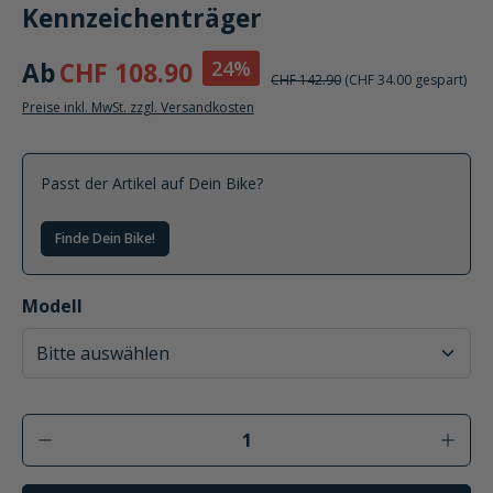
Kennzeichenträger
24%
Ab
CHF 108.90
CHF 142.90
(CHF 34.00 gespart)
Preise inkl. MwSt. zzgl. Versandkosten
Passt der Artikel auf Dein Bike?
Finde Dein Bike!
auswählen
Modell
Produkt Anzahl: Gib den gewünschten Wer