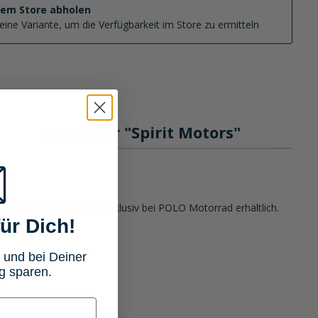
nem Store abholen
eine Variante, um die Verfügbarkeit im Store zu ermitteln
Hersteller "Spirit Motors"
g
gn und robusten Schutz. Exklusiv bei POLO Motorrad erhältlich.
ür Dich!
 und bei Deiner
g sparen.