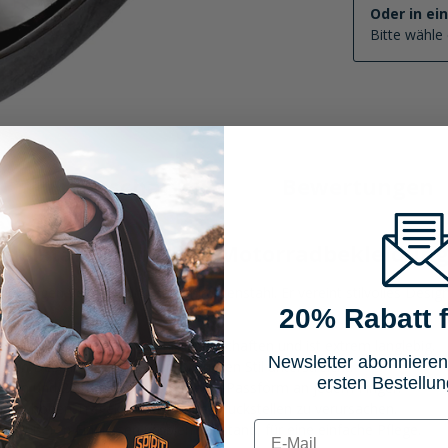
Oder in ei
Bitte wähle 
Eigenschaften
Bewertungen
Edelstahl Spiralring Motorradbekleidun
chwertigen Verarbeitung aus Chirurgenstahl. Er vereint stilvolles Desi
20% Rabatt f
etet der Ring antiallergische Eigenschaften und ist extrem langlebig.
Newsletter abonnieren
osen Design, das Deinen individuellen Stil unterstreicht.
ersten Bestellun
mm und 22 mm, für eine perfekte Passform an jedem Finger.
 einen hohen Tragekomfort, ohne Druckstellen zu verursachen.
E-mail
lt äußeren Einflüssen problemlos stand, für eine einfache Pflege.