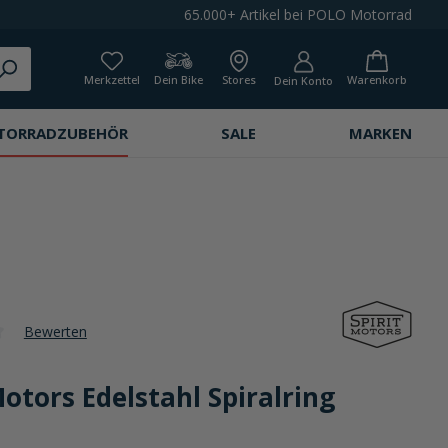
65.000+ Artikel bei POLO Motorrad
Merkzettel
Dein Bike
Stores
Warenkorb
Dein Konto
TORRADZUBEHÖR
SALE
MARKEN
Bewerten
che Bewertung von 0 von 5 Sternen
Motors Edelstahl Spiralring