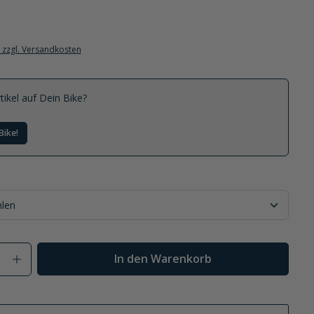
. zzgl. Versandkosten
tikel auf Dein Bike?
Bike!
Anzahl: Gib den gewünschten Wert ein od
In den Warenkorb