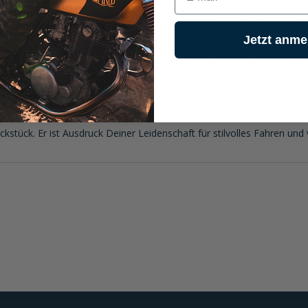
 L Chirurgenstahl. Dieses Material ist nicht nur antiallergisch, sonder
Jetzt anme
f sich. Es ist zeitlos und elegant und verleiht Deinem Look das gewi
 mit anderen Spirit Motors Accessoires für einen harmonischen und st
ckstück. Er ist Ausdruck Deiner Leidenschaft für stilvolles Fahren und 