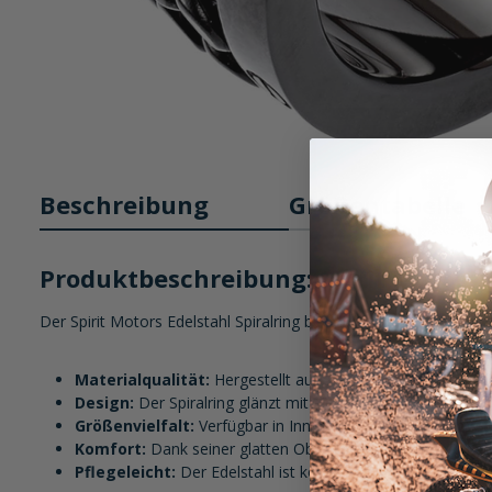
Beschreibung
Größentabelle
Produktbeschreibung: Spirit Motors 
Der Spirit Motors Edelstahl Spiralring beeindruckt mit seiner ho
Materialqualität:
Hergestellt aus 316 L Chirurgenstahl, bi
Design:
Der Spiralring glänzt mit einem einzigartigen, zeitl
Größenvielfalt:
Verfügbar in Innenmaßen von 20 mm, 21 
Komfort:
Dank seiner glatten Oberfläche bietet der Ring
Pflegeleicht:
Der Edelstahl ist korrosionsbeständig und hä