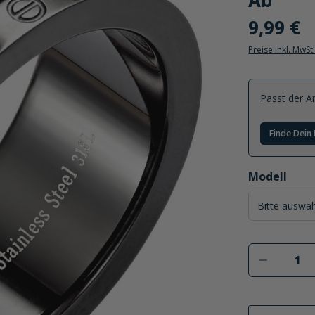
Ab
9,99 €
Preise inkl. MwSt
Passt der Ar
Finde Dein 
auswählen
Modell
Produkt 