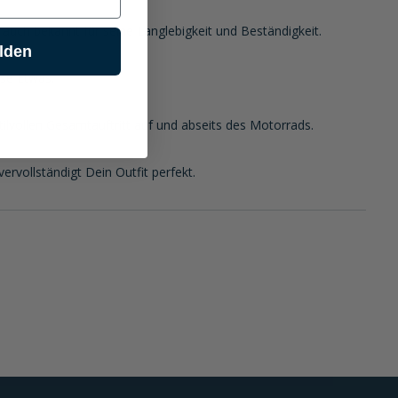
n auch bekannt für seine Langlebigkeit und Beständigkeit.
lden
sse Etwas.
ilvollen Gesamtauftritt auf und abseits des Motorrads.
vervollständigt Dein Outfit perfekt.