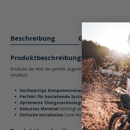
Beschreibung
Größentabelle
Produktbeschreibung: Scottoiler Ersat
Entdecke die Welt der perfekt abgestimmten Scottoiler Ersatzte
erhältlich.
Hochwertige Komponentenauswahl
Diese Scottoiler E
Perfekt für bestehende Systeme
Egal ob zur Wartung o
Optimierte Ölungstechnologie
Die Scottoiler Ersatztei
Robustes Material
Gefertigt aus langlebigen Materialien
Einfache Installation
Dank ihrer durchdachten Konstruktio