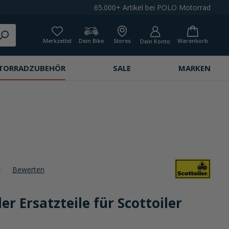
65.000+ Artikel bei POLO Motorrad
Merkzettel
Dein Bike
Stores
Warenkorb
Dein Konto
TORRADZUBEHÖR
SALE
MARKEN
Bewerten
che Bewertung von 0 von 5 Sternen
ler Ersatzteile für Scottoiler