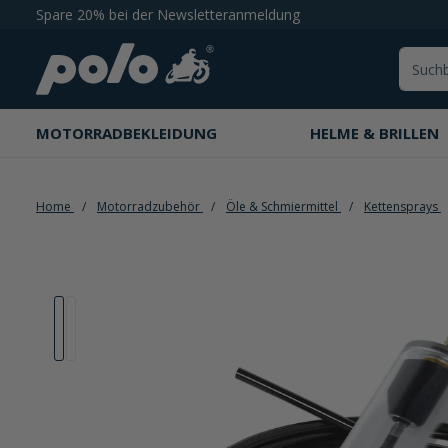
Spare 20% bei der Newsletteranmeldung
springen
Zur Hauptnavigation springen
MOTORRADBEKLEIDUNG
HELME & BRILLEN
Home
Motorradzubehör
Öle & Schmiermittel
Kettensprays
Bildergalerie überspringen