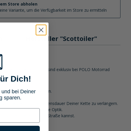
nem Store abholen
eine Variante, um die Verfügbarkeit im Store zu ermitteln
n
Hersteller "Scottoiler"
ptimales Fahrerlebnis und sind exklusiv bei POLO Motorrad
ür Dich!
 für Dein Scottoiler-System.
 und bei Deiner
cottoiler-Systeme.
g sparen.
 gewährleisten, um die Lebensdauer Deiner Kette zu verlängern.
d bieten eine ansprechende Optik.
Du schnell wieder auf die Straße kannst.