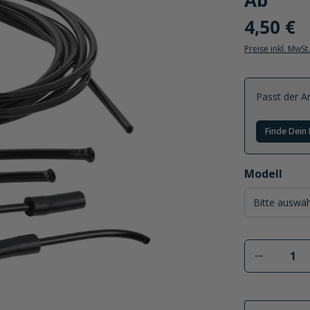
Ab
4,50 €
Preise inkl. MwSt
Passt der Ar
Finde Dein 
auswählen
Modell
Produkt 