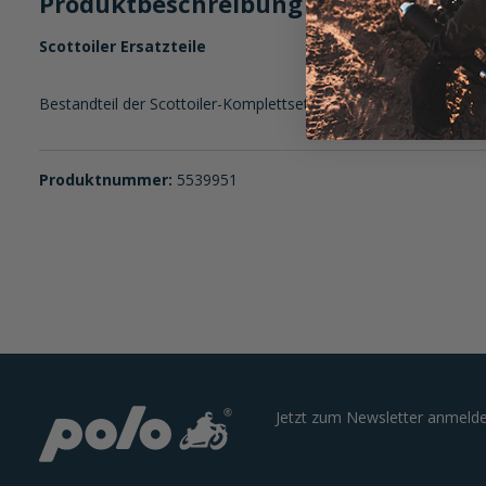
Produktbeschreibung im Detail:
Scottoiler Ersatzteile
Bestandteil der Scottoiler-Komplettsets einzeln als Ersatzteil o
Produktnummer:
5539951
Jetzt zum Newsletter anmelde