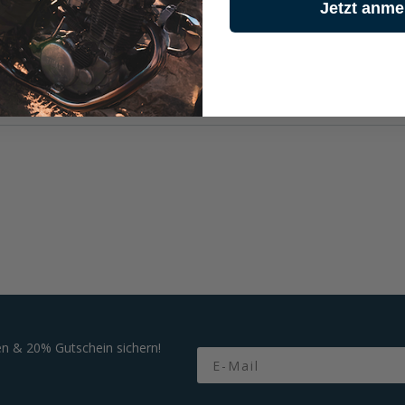
Jetzt anme
der Zubehör dafür.
n & 20% Gutschein sichern!
Email