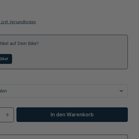
. zzgl. Versandkosten
tikel auf Dein Bike?
Bike!
Anzahl: Gib den gewünschten Wert ein od
In den Warenkorb