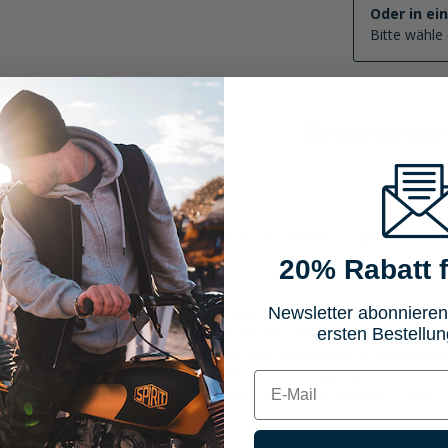
Oder in ei
Bitte wähle 
Eigenschaften
Bewertunge
zteile für Scottoiler
ile für Scottoiler. Diese hochwertigen Komponenten sorgen für ein o
20% Rabatt f
rsatzteile sind präzise gefertigt und garantieren eine exakte Passform
Newsletter abonnieren
der als Ergänzung, diese Ersatzteile passen nahtlos in bestehende S
ersten Bestellun
le sind so konzipiert, dass sie eine konstant zuverlässige Schmierung
, widerstehen diese Ersatzteile den Herausforderungen jeder Fahrt un
E-mail
n lassen sich die Scottoiler Ersatzteile mühelos installieren, sodass 