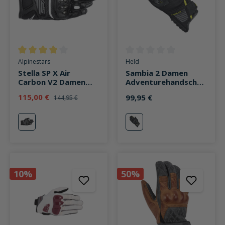
Durchschnittliche Bewertung von 4 von 5 Sternen
Durchschnittliche Bewertung v
Alpinestars
Held
Stella SP X Air
Sambia 2 Damen
Carbon V2 Damen
Adventurehandschuh
Handschuh schwarz
schwarz
115,00 €
99,95 €
144,95 €
schwarz
schwarz
10%
50%