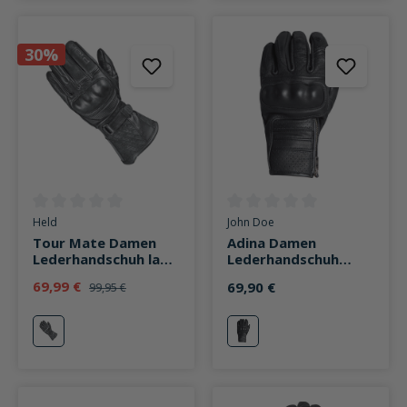
30%
Durchschnittliche Bewertung von 0 von 5 Sternen
Durchschnittliche Bewertung v
Held
John Doe
Tour Mate Damen
Adina Damen
Lederhandschuh lang
Lederhandschuh
schwarz
schwarz
69,99 €
69,90 €
99,95 €
schwarz
schwarz