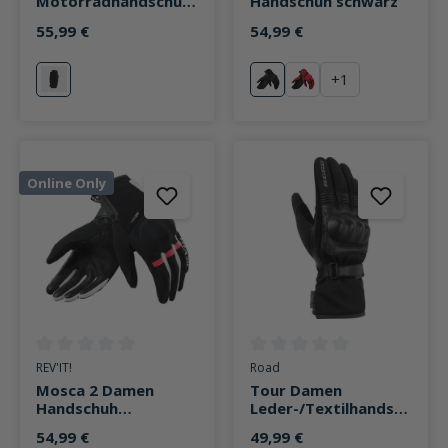
Motorradhandschuh
Handschuh schwarz
schwarz
55,99 €
54,99 €
+
1
schwarz
schwarz
rot/schwarz
Online Only
Durchschnittliche Bewertung von 0 von 5 Sternen
Durchschnittliche Bewertung v
REV'IT!
Road
Mosca 2 Damen
Tour Damen
Handschuh
Leder-/Textilhandsch
schwarz/weiß/rosa
uh 3.0 schwarz
54,99 €
49,99 €