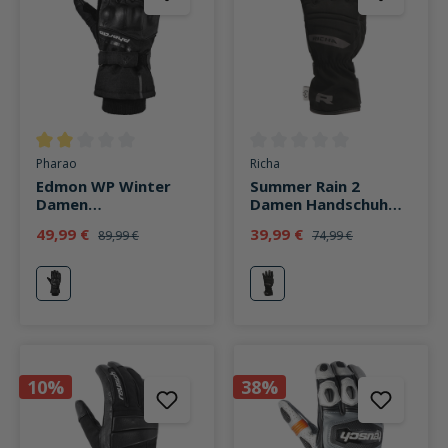
Durchschnittliche Bewertung von 2 von 5 Sternen
Durchschnittliche Bewertung v
Pharao
Richa
Edmon WP Winter
Summer Rain 2
Damen
Damen Handschuh
Leder/Textilhandsch
schwarz
49,99 €
39,99 €
89,99 €
74,99 €
uh lang schwarz
schwarz
schwarz
10%
38%