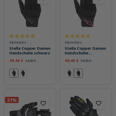
Durchschnittliche Bewertung von 5 von 5 Sternen
Durchschnittliche Bewertung v
Alpinestars
Alpinestars
Stella Copper Damen
Stella Copper Damen
Handschuhe schwarz
Handschuhe
schwarz/fuchsia
49,46 €
49,46 €
54,95 €
54,95 €
schwarz
schwarz/fuchsia
schwarz
schwarz/fuchsia
21%