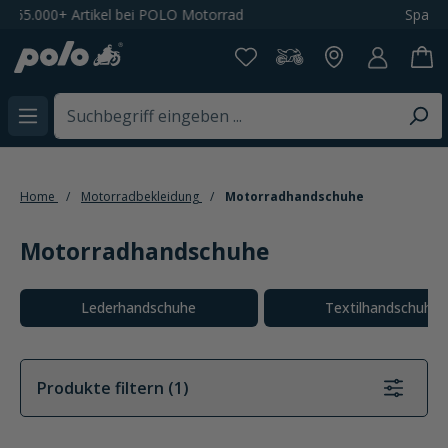
Spare 20% bei der Newsletteranmeldung
alt springen
Home
Motorradbekleidung
Motorradhandschuhe
Motorradhandschuhe
Kategoriegalerie überspringen
Lederhandschuhe
Textilhandschuhe
Produkte filtern (1)