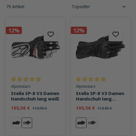
79 Artikel
12%
12%
Durchschnittliche Bewertung von 5 von 5 Sternen
Durchschnittliche Bewertung v
Alpinestars
Alpinestars
Stella SP-8 V3 Damen
Stella SP-8 V3 Damen
Handschuh lang weiß
Handschuh lang
schwarz
105,56 €
105,56 €
119,95 €
119,95 €
schwarz
weiß
schwarz
weiß