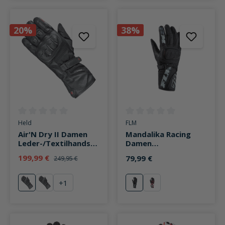
20%
38%
Durchschnittliche Bewertung von 0 von 5 Sternen
Durchschnittliche Bewertung v
Held
FLM
Air'N Dry II Damen
Mandalika Racing
Leder-/Textilhandsch
Damen
uh lang schwarz
Lederhandschuh lang
199,99 €
79,99 €
249,95 €
schwarz
+
1
schwarz
rot
schwarz
rot