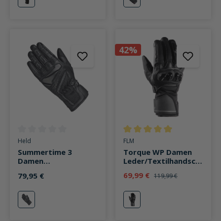
schwarz
schwarz
42%
Durchschnittliche Bewertung von 0 von 5 Sternen
Durchschnittliche Bewertung v
Held
FLM
Summertime 3
Torque WP Damen
Damen
Leder/Textilhandsch
Leder-/Textilhandsch
uh lang schwarz
69,99 €
79,95 €
119,99 €
uh kurz schwarz
schwarz
schwarz