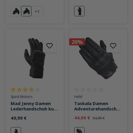
+
1
schwarz
schwarz/weiß/rosa
schwarz
20%
Durchschnittliche Bewertung von 4 von 5 Sternen
Durchschnittliche Bewertung v
Spirit Motors
Held
Mad Jenny Damen
Taskala Damen
Lederhandschuh kurz
Adventurehandschuh
schwarz
kurz schwarz
44,00 €
49,99 €
54,95 €