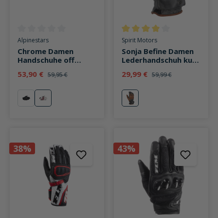
Durchschnittliche Bewertung von 0 von 5 Sternen
Durchschnittliche Bewertung v
Alpinestars
Spirit Motors
Chrome Damen
Sonja Befine Damen
Handschuhe off
Lederhandschuh kurz
white burgundy
grau
53,90 €
29,99 €
59,95 €
59,99 €
black asphalt
off white burgundy
grau
38%
43%