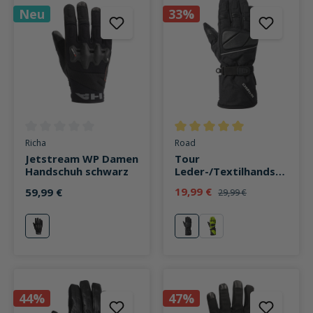
Neu
33%
Durchschnittliche Bewertung von 0 von 5 Sternen
Durchschnittliche Bewertung v
Richa
Road
Jetstream WP Damen
Tour
Handschuh schwarz
Leder-/Textilhandsch
uh 2.0 Damen lang
19,99 €
59,99 €
29,99 €
schwarz
schwarz
schwarz
gelb
44%
47%