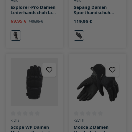
Held
Held
Explorer-Pro Damen
Sepang Damen
Lederhandschuh lang
Sporthandschuh
weiß
schwarz/weiß
69,95 €
119,95 €
109,95 €
weiß
schwarz/weiß
Durchschnittliche Bewertung von 0 von 5 Sternen
Durchschnittliche Bewertung v
Richa
REV'IT!
Scope WP Damen
Mosca 2 Damen