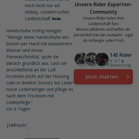
Unsere Rider-Experten-
mich nicht nur ein
Community
Hobby, sondern echte
Leidenschaft 🏍️🏍️
Unsere Rider teilen ihre
Leidenschaft fürs
Motorradfahren und helfen dir
Handschuhe richtig reinigen
persönlich bei der Auswahl – egal
"Reinige deine Handschuhe am
ob Anfänger oder Profi.
besten per Hand mit lauwarmem
Wasser und etwas
145 Rider
Feinwaschmittel, spüle sie
⭐ 4.7 ⌀
danach gründlich aus. Lass sie
Bewertung
anschließend an der Luft
trocknen (nicht auf der Heizung
Jetzt chatten
oder in direkter Sonne); bei Leder
nutze Lederreiniger und pflege es
nach dem Trocknen mit
Lederpflege."
vor 6 Tagen
|
Hilfreich?