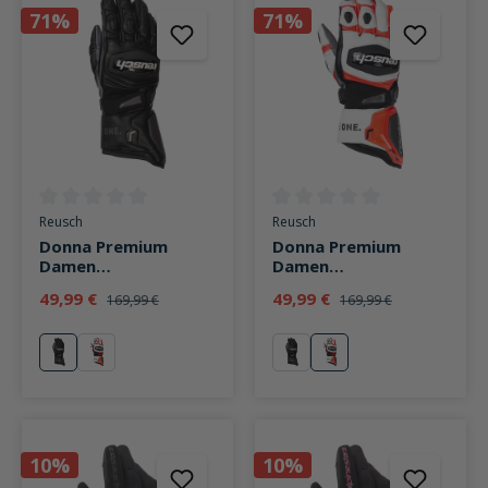
71%
71%
Durchschnittliche Bewertung von 0 von 5 Sternen
Durchschnittliche Bewertung v
Reusch
Reusch
Donna Premium
Donna Premium
Damen
Damen
Lederhandschuh lang
Lederhandschuh lang
49,99 €
49,99 €
169,99 €
169,99 €
schwarz
weiß
schwarz
weiß
schwarz
weiß
10%
10%