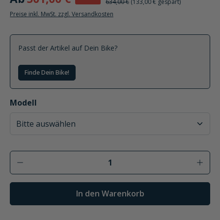
634,00 €
(133,00 € gespart)
Preise inkl. MwSt. zzgl. Versandkosten
Passt der Artikel auf Dein Bike?
Finde Dein Bike!
auswählen
Modell
Produkt Anzahl: Gib den gewünschten Wer
In den Warenkorb