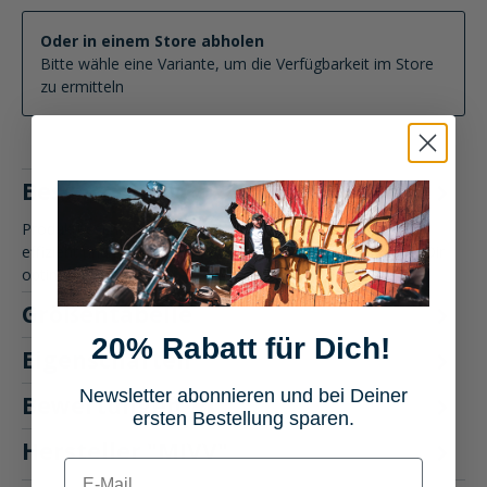
Oder in einem Store abholen
Bitte wähle eine Variante, um die Verfügbarkeit im Store
zu ermitteln
Beschreibung
Produktbeschreibung: MIVV Speed Edge AuspuffLeicht,
effizient und stilvoll: Der MIVV Speed Edge Auspuff bietet Dir
optimale…
Mehr
Größentabelle
20% Rabatt für Dich!
Eigenschaften
Newsletter abonnieren und bei Deiner
Bewertungen
4
ersten Bestellung sparen.
Hersteller "MIVV"
E-mail