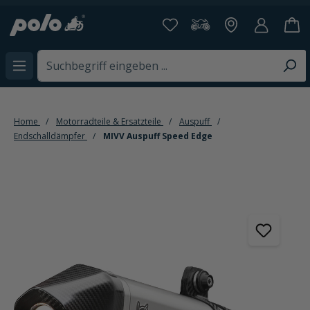
alt springen
Home
Motorradteile & Ersatzteile
Auspuff
Endschalldämpfer
MIVV Auspuff Speed Edge
Bildergalerie überspringen